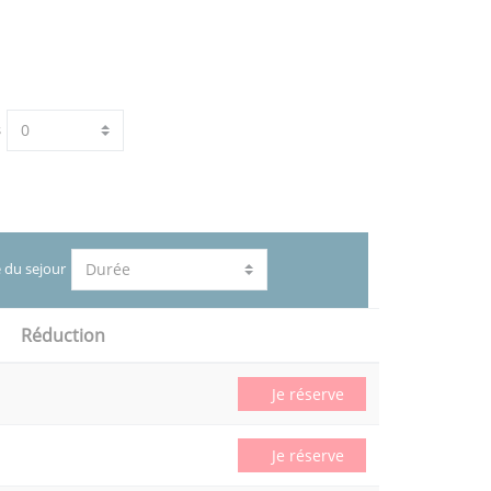
s
 du sejour
Réduction
Je réserve
Je réserve