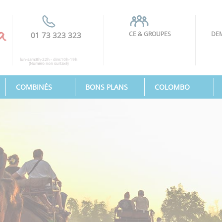
CE & GROUPES
DEM
01 73 323 323
lun-sam:8h-22h - dim:10h-19h
(Numéro non surtaxé)
COMBINÉS
BONS PLANS
COLOMBO