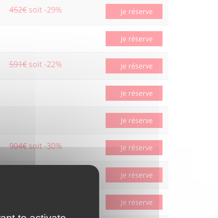
452€
soit -29%
Je réserve
Je réserve
591€
soit -22%
Je réserve
Je réserve
Je réserve
904€
soit -30%
Je réserve
978€
soit -34%
Je réserve
Je réserve
ant to activate