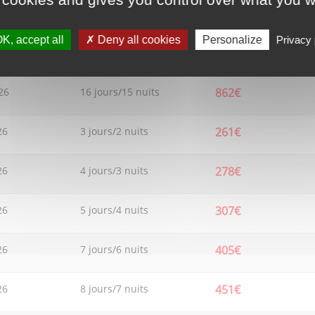
26
14 jours/13 nuits
787€
K, accept all
Deny all cookies
Personalize
Privacy 
26
15 jours/14 nuits
842€
26
16 jours/15 nuits
862€
26
3 jours/2 nuits
261€
26
4 jours/3 nuits
278€
26
5 jours/4 nuits
307€
26
7 jours/6 nuits
405€
26
8 jours/7 nuits
451€