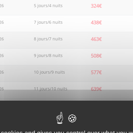
26
5 jours/4 nuits
324€
26
7 jours/6 nuits
438€
26
8 jours/7 nuits
463€
26
9 jours/8 nuits
508€
26
10 jours/9 nuits
577€
26
11 jours/10 nuits
639€
26
12 jours/11 nuits
647€
26
13 jours/12 nuits
709€
 cookies and gives you control over what you w