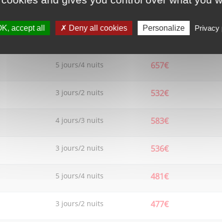
3 jours/2 nuits
501€
K, accept all
Deny all cookies
Personalize
Privacy 
4 jours/3 nuits
568€
5 jours/4 nuits
657€
3 jours/2 nuits
532€
4 jours/3 nuits
583€
3 jours/2 nuits
536€
5 jours/4 nuits
481€
3 jours/2 nuits
477€