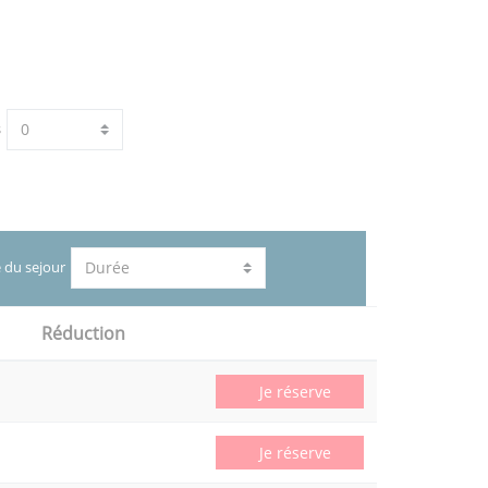
s
 du sejour
Réduction
Je réserve
Je réserve