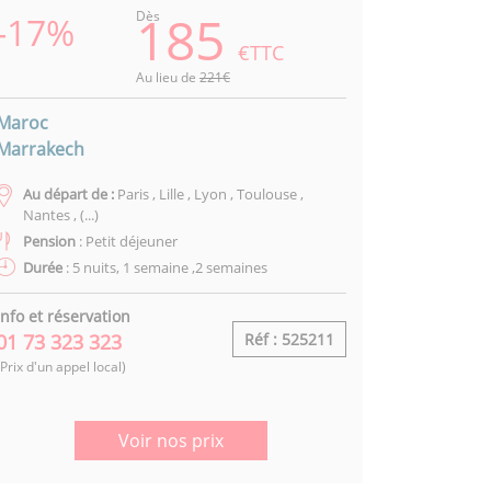
185
Dès
-17%
€TTC
Au lieu de
221€
Maroc
Marrakech
Au départ de :
Paris , Lille , Lyon , Toulouse ,
Nantes , (...)
Pension
: Petit déjeuner
Durée
: 5 nuits, 1 semaine ,2 semaines
Info et réservation
01 73 323 323
Réf : 525211
(Prix d'un appel local)
Voir nos prix