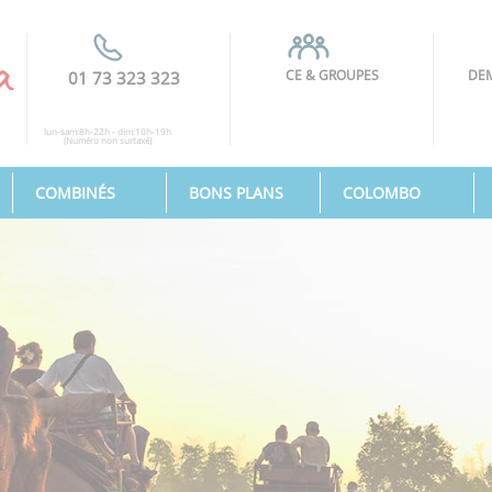
CE & GROUPES
DEM
01 73 323 323
lun-sam:8h-22h - dim:10h-19h
(Numéro non surtaxé)
COMBINÉS
BONS PLANS
COLOMBO