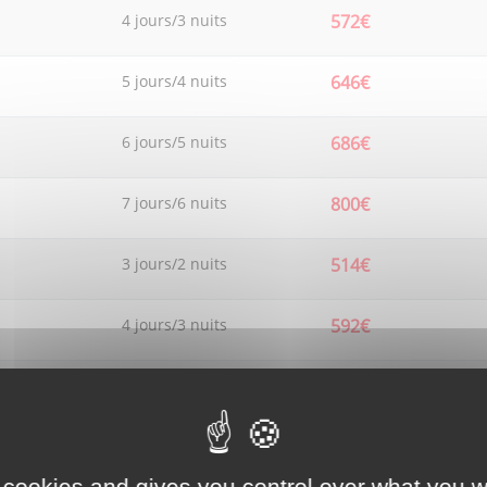
4 jours/3 nuits
572€
5 jours/4 nuits
646€
6 jours/5 nuits
686€
7 jours/6 nuits
800€
3 jours/2 nuits
514€
4 jours/3 nuits
592€
5 jours/4 nuits
688€
6 jours/5 nuits
734€
 cookies and gives you control over what you w