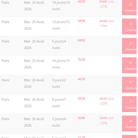
662€
830€
soit
Paris
Mar. 25 Août
14 jours/13
Je
-21%
2026
nuits
réserve
683€
842€
soit
Paris
Mar. 25 Août
13 jours/12
Je
-19%
2026
nuits
réserve
686€
Paris
Mar. 25 Août
5 jours/4
Je
2026
nuits
réserve
707€
Paris
Mar. 25 Août
16 jours/15
Je
2026
nuits
réserve
447€
Paris
Mer. 26 Août
3 jours/2
Je
2026
nuits
réserve
497€
551€
soit
Paris
Mer. 26 Août
8 jours/7
Je
-10%
2026
nuits
réserve
504€
641€
soit
Paris
Mer. 26 Août
7 jours/6
Je
-22%
2026
nuits
réserve
511€