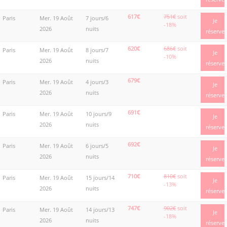
617€
751€
soit
Paris
Mer. 19 Août
7 jours/6
Je
-18%
2026
nuits
réserve
620€
686€
soit
Paris
Mer. 19 Août
8 jours/7
Je
-10%
2026
nuits
réserve
679€
Paris
Mer. 19 Août
4 jours/3
Je
2026
nuits
réserve
691€
Paris
Mer. 19 Août
10 jours/9
Je
2026
nuits
réserve
692€
Paris
Mer. 19 Août
6 jours/5
Je
2026
nuits
réserve
710€
810€
soit
Paris
Mer. 19 Août
15 jours/14
Je
-13%
2026
nuits
réserve
747€
902€
soit
Paris
Mer. 19 Août
14 jours/13
Je
-18%
2026
nuits
réserve