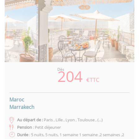
Previous
Next
204
Dès
€TTC
Maroc
Marrakech
Au départ de :
Paris , Lille , Lyon , Toulouse , (...)
Pension
: Petit déjeuner
Durée
: 5 nuits, 5 nuits, 1 semaine 1 semaine ,2 semaines ,2