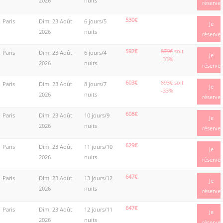
2026
nuits
réserve
530€
Paris
Dim. 23 Août
6 jours/5
Je
2026
nuits
réserve
592€
879€
soit
Paris
Dim. 23 Août
6 jours/4
Je
-33%
2026
nuits
réserve
603€
893€
soit
Paris
Dim. 23 Août
8 jours/7
Je
-33%
2026
nuits
réserve
608€
Paris
Dim. 23 Août
10 jours/9
Je
2026
nuits
réserve
629€
Paris
Dim. 23 Août
11 jours/10
Je
2026
nuits
réserve
647€
Paris
Dim. 23 Août
13 jours/12
Je
2026
nuits
réserve
647€
Paris
Dim. 23 Août
12 jours/11
Je
2026
nuits
réserve