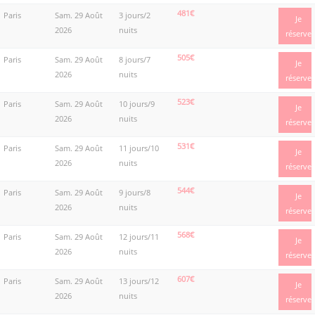
481€
Paris
Sam. 29 Août
3 jours/2
Je
2026
nuits
réserve
505€
Paris
Sam. 29 Août
8 jours/7
Je
2026
nuits
réserve
523€
Paris
Sam. 29 Août
10 jours/9
Je
2026
nuits
réserve
531€
Paris
Sam. 29 Août
11 jours/10
Je
2026
nuits
réserve
544€
Paris
Sam. 29 Août
9 jours/8
Je
2026
nuits
réserve
568€
Paris
Sam. 29 Août
12 jours/11
Je
2026
nuits
réserve
607€
Paris
Sam. 29 Août
13 jours/12
Je
2026
nuits
réserve