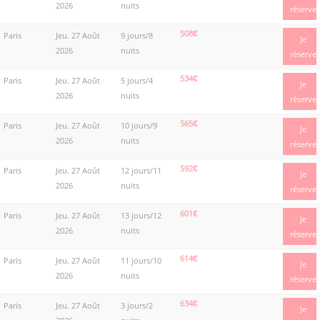
2026
nuits
réserve
508€
Paris
Jeu. 27 Août
9 jours/8
Je
2026
nuits
réserve
534€
Paris
Jeu. 27 Août
5 jours/4
Je
2026
nuits
réserve
565€
Paris
Jeu. 27 Août
10 jours/9
Je
2026
nuits
réserve
592€
Paris
Jeu. 27 Août
12 jours/11
Je
2026
nuits
réserve
601€
Paris
Jeu. 27 Août
13 jours/12
Je
2026
nuits
réserve
614€
Paris
Jeu. 27 Août
11 jours/10
Je
2026
nuits
réserve
634€
Paris
Jeu. 27 Août
3 jours/2
Je