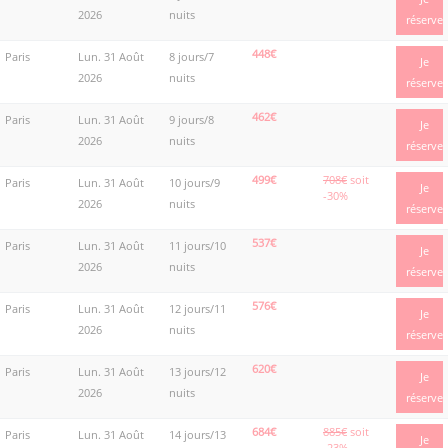
2026
nuits
réserve
448€
Paris
Lun. 31 Août
8 jours/7
Je
2026
nuits
réserve
462€
Paris
Lun. 31 Août
9 jours/8
Je
2026
nuits
réserve
499€
708€
soit
Paris
Lun. 31 Août
10 jours/9
Je
-30%
2026
nuits
réserve
537€
Paris
Lun. 31 Août
11 jours/10
Je
2026
nuits
réserve
576€
Paris
Lun. 31 Août
12 jours/11
Je
2026
nuits
réserve
620€
Paris
Lun. 31 Août
13 jours/12
Je
2026
nuits
réserve
684€
885€
soit
Paris
Lun. 31 Août
14 jours/13
Je
-23%