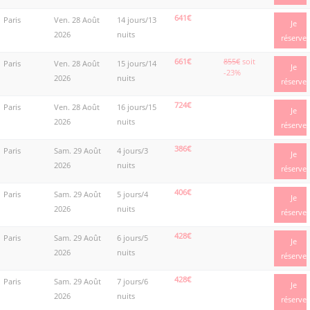
641€
Paris
Ven. 28 Août
14 jours/13
Je
2026
nuits
réserve
661€
855€
soit
Paris
Ven. 28 Août
15 jours/14
Je
-23%
2026
nuits
réserve
724€
Paris
Ven. 28 Août
16 jours/15
Je
2026
nuits
réserve
386€
Paris
Sam. 29 Août
4 jours/3
Je
2026
nuits
réserve
406€
Paris
Sam. 29 Août
5 jours/4
Je
2026
nuits
réserve
428€
Paris
Sam. 29 Août
6 jours/5
Je
2026
nuits
réserve
428€
Paris
Sam. 29 Août
7 jours/6
Je
2026
nuits
réserve