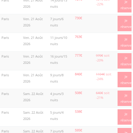
Paris
Ven. 21 Août
14 jours/13
Je
-22%
2026
nuits
réserve
730€
Paris
Ven. 21 Août
7 jours/6
Je
2026
nuits
réserve
763€
Paris
Ven. 21 Août
11 jours/10
Je
2026
nuits
réserve
777€
970€
soit
Paris
Ven. 21 Août
16 jours/15
Je
-20%
2026
nuits
réserve
846€
1104€
soit
Paris
Ven. 21 Août
9 jours/8
Je
-24%
2026
nuits
réserve
508€
640€
soit
Paris
Sam. 22 Août
4 jours/3
Je
-21%
2026
nuits
réserve
538€
Paris
Sam. 22 Août
5 jours/4
Je
2026
nuits
réserve
595€
Paris
Sam. 22 Août
7 jours/6
Je