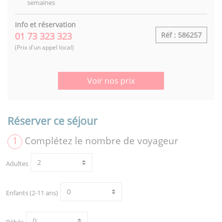
semaines
Info et réservation
01 73 323 323
Réf : 586257
(Prix d'un appel local)
Voir nos prix
Réserver ce séjour
1
Complétez le nombre de voyageur
Adultes
Enfants (2-11 ans)
Bébés