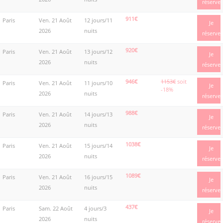
réserve
911€
Paris
Ven. 21 Août
12 jours/11
Je
2026
nuits
réserve
920€
Paris
Ven. 21 Août
13 jours/12
Je
2026
nuits
réserve
946€
1153€
soit
Paris
Ven. 21 Août
11 jours/10
Je
-18%
2026
nuits
réserve
988€
Paris
Ven. 21 Août
14 jours/13
Je
2026
nuits
réserve
1038€
Paris
Ven. 21 Août
15 jours/14
Je
2026
nuits
réserve
1089€
Paris
Ven. 21 Août
16 jours/15
Je
2026
nuits
réserve
437€
Paris
Sam. 22 Août
4 jours/3
Je
2026
nuits
réserve