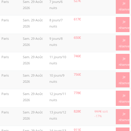
527€
Paris
Sam. 29 Août
7 jours/6
Je
2026
nuits
réserve
617€
Paris
Sam. 29 Août
8 jours/7
Je
2026
nuits
réserve
650€
Paris
Sam. 29 Août
9 jours/8
Je
2026
nuits
réserve
746€
Paris
Sam. 29 Août
11 jours/10
Je
2026
nuits
réserve
756€
Paris
Sam. 29 Août
10 jours/9
Je
2026
nuits
réserve
778€
Paris
Sam. 29 Août
12 jours/11
Je
2026
nuits
réserve
828€
997€
soit
Paris
Sam. 29 Août
13 jours/12
Je
-17%
2026
nuits
réserve
911€
Paris
Sam. 29 Août
14 jours/13