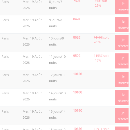
732€
966€
soit
Paris
Mer. 19 Août
8 jours/7
Je
-25%
2026
nuits
réserve
842€
Paris
Mer. 19 Août
9 jours/8
Je
2026
nuits
réserve
862€
1110€
soit
Paris
Mer. 19 Août
10 jours/9
Je
-23%
2026
nuits
réserve
950€
1153€
soit
Paris
Mer. 19 Août
11 jours/10
Je
-18%
2026
nuits
réserve
1015€
Paris
Mer. 19 Août
12 jours/11
Je
2026
nuits
réserve
1010€
Paris
Mer. 19 Août
14 jours/13
Je
2026
nuits
réserve
1019€
Paris
Mer. 19 Août
15 jours/14
Je
2026
nuits
réserve
1065€
1291€
soit
Paris
Mer. 19 Août
13 jours/12