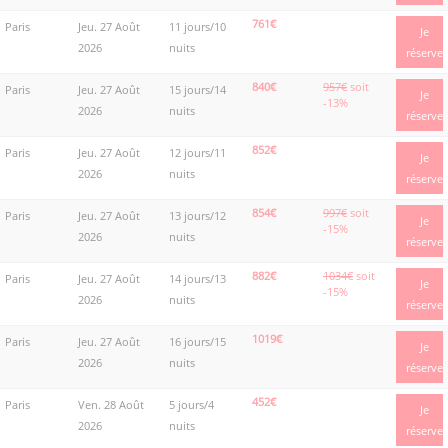
761€
Paris
Jeu. 27 Août
11 jours/10
Je
2026
nuits
réserve
840€
957€
soit
Paris
Jeu. 27 Août
15 jours/14
Je
-13%
2026
nuits
réserve
852€
Paris
Jeu. 27 Août
12 jours/11
Je
2026
nuits
réserve
854€
997€
soit
Paris
Jeu. 27 Août
13 jours/12
Je
-15%
2026
nuits
réserve
882€
1034€
soit
Paris
Jeu. 27 Août
14 jours/13
Je
-15%
2026
nuits
réserve
1019€
Paris
Jeu. 27 Août
16 jours/15
Je
2026
nuits
réserve
452€
Paris
Ven. 28 Août
5 jours/4
Je
2026
nuits
réserve