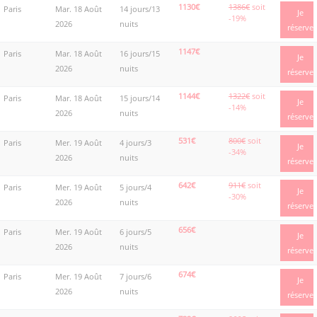
1130€
1386€
soit
Paris
Mar. 18 Août
14 jours/13
Je
-19%
2026
nuits
réserve
1147€
Paris
Mar. 18 Août
16 jours/15
Je
2026
nuits
réserve
1144€
1322€
soit
Paris
Mar. 18 Août
15 jours/14
Je
-14%
2026
nuits
réserve
531€
800€
soit
Paris
Mer. 19 Août
4 jours/3
Je
-34%
2026
nuits
réserve
642€
911€
soit
Paris
Mer. 19 Août
5 jours/4
Je
-30%
2026
nuits
réserve
656€
Paris
Mer. 19 Août
6 jours/5
Je
2026
nuits
réserve
674€
Paris
Mer. 19 Août
7 jours/6
Je
2026
nuits
réserve