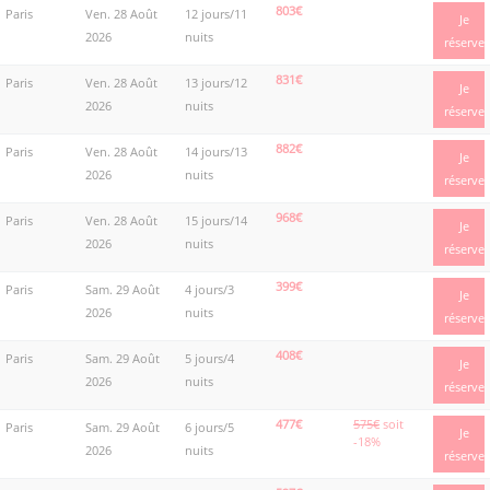
803€
Paris
Ven. 28 Août
12 jours/11
Je
2026
nuits
réserve
831€
Paris
Ven. 28 Août
13 jours/12
Je
2026
nuits
réserve
882€
Paris
Ven. 28 Août
14 jours/13
Je
2026
nuits
réserve
968€
Paris
Ven. 28 Août
15 jours/14
Je
2026
nuits
réserve
399€
Paris
Sam. 29 Août
4 jours/3
Je
2026
nuits
réserve
408€
Paris
Sam. 29 Août
5 jours/4
Je
2026
nuits
réserve
477€
575€
soit
Paris
Sam. 29 Août
6 jours/5
Je
-18%
2026
nuits
réserve