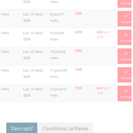
2026
nuits
réserve
628€
Paris
Lun. 31 Août
8 jours/7
Je
2026
nuits
réserve
629€
788€
soit
Paris
Lun. 31 Août
9 jours/8
Je
-21%
2026
nuits
réserve
658€
Paris
Lun. 31 Août
10 jours/9
Je
2026
nuits
réserve
708€
Paris
Lun. 31 Août
11 jours/10
Je
2026
nuits
réserve
795€
928€
soit
Paris
Lun. 31 Août
12 jours/11
Je
-15%
2026
nuits
réserve
Descriptif
Conditions tarifaires