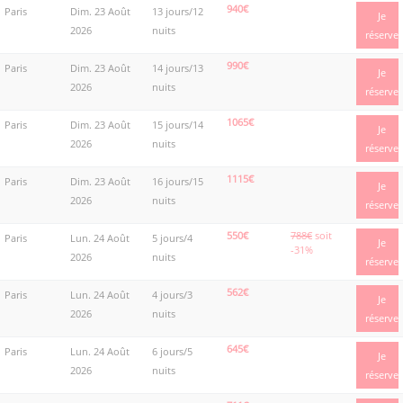
940€
Paris
Dim. 23 Août
13 jours/12
Je
2026
nuits
réserve
990€
Paris
Dim. 23 Août
14 jours/13
Je
2026
nuits
réserve
1065€
Paris
Dim. 23 Août
15 jours/14
Je
2026
nuits
réserve
1115€
Paris
Dim. 23 Août
16 jours/15
Je
2026
nuits
réserve
550€
788€
soit
Paris
Lun. 24 Août
5 jours/4
Je
-31%
2026
nuits
réserve
562€
Paris
Lun. 24 Août
4 jours/3
Je
2026
nuits
réserve
645€
Paris
Lun. 24 Août
6 jours/5
Je
2026
nuits
réserve