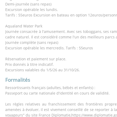
Demi-journée (sans repas)
Excursion opérable les lundis.
Tarifs : 55euros Excursion en bateau en option 12euros/person
Aqualand Water Park
Journée consacrée à l'amusement. Avec ses toboggans, ses ramp
cadre naturel. Il est considéré comme l'un des meilleurs parcs
Journée complète (sans repas)
Excursion opérable les mercredis. Tarifs : 55euros
Réservation et paiement sur place.
Prix donnés à titre indicatif.
Excursions valables du 1/5/26 au 31/10/26.
Formalités
Ressortissants français (adultes, bébés et enfants) :
Passeport ou carte nationale d'identité en cours de validité.
Les règles relatives au franchissement des frontières propr
amenées à évoluer, il est vivement conseillé de se reporter à l
voyageurs" du site France Diplomatie,https://www.diplomatie.go