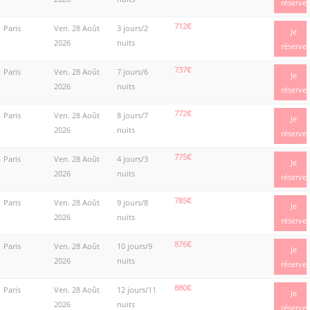
réserve
712€
Paris
Ven. 28 Août
3 jours/2
Je
2026
nuits
réserve
737€
Paris
Ven. 28 Août
7 jours/6
Je
2026
nuits
réserve
772€
Paris
Ven. 28 Août
8 jours/7
Je
2026
nuits
réserve
775€
Paris
Ven. 28 Août
4 jours/3
Je
2026
nuits
réserve
785€
Paris
Ven. 28 Août
9 jours/8
Je
2026
nuits
réserve
876€
Paris
Ven. 28 Août
10 jours/9
Je
2026
nuits
réserve
880€
Paris
Ven. 28 Août
12 jours/11
Je
2026
nuits
réserve