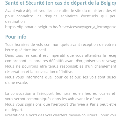
Santé et Sécurité (en cas de départ de la Belgiq
Avant votre départ, veuillez consulter le site du ministère des A
pour connaître les risques sanitaires éventuels qui pe
destinati
https://diplomatie.belgium.be/fr/Services/voyager_a_letranger/
Pour info
Tous horaires de vols communiqués avant réception de votre 
l'être qu'à titre indicatif.
Dans tous les cas, il est impératif que vous attendiez la réce
comprenant les horaires définitifs avant d'organiser votre voyag
Nous ne pourrons être tenus responsables d'un changement 
réservation et la convocation définitive.
Nous vous informons que, pour ce séjour, les vols sont suscep
d'une escale.
La convocation à l'aéroport, les horaires en heures locales et 
vous seront communiqués dans les 48h avant le départ.
Nous vous signalons que l'aéroport d'arrivée à Paris peut être
de départ.
Prestations à bord des vols charters moyen-courriers : pour vo