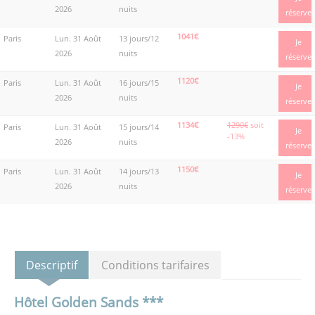
2026
nuits
réserve
1041€
Paris
Lun. 31 Août
13 jours/12
Je
2026
nuits
réserve
1120€
Paris
Lun. 31 Août
16 jours/15
Je
2026
nuits
réserve
1134€
1290€
soit
Paris
Lun. 31 Août
15 jours/14
Je
-13%
2026
nuits
réserve
1150€
Paris
Lun. 31 Août
14 jours/13
Je
2026
nuits
réserve
Descriptif
Conditions tarifaires
Hôtel Golden Sands ***