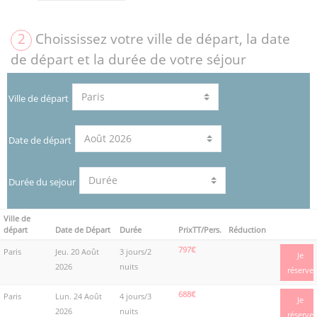
2
Choississez votre ville de départ, la date
de départ et la durée de votre séjour
Ville de départ
Date de départ
Durée du sejour
Ville de
départ
Date de Départ
Durée
PrixTT/Pers.
Réduction
797€
Paris
Jeu. 20 Août
3 jours/2
Je
2026
nuits
réserve
688€
Paris
Lun. 24 Août
4 jours/3
Je
2026
nuits
réserve