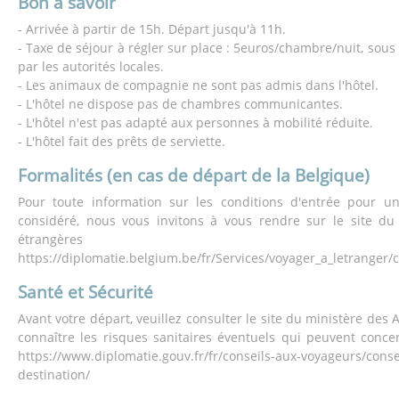
Bon à savoir
- Arrivée à partir de 15h. Départ jusqu'à 11h.
- Taxe de séjour à régler sur place : 5euros/chambre/nuit, sous
par les autorités locales.
- Les animaux de compagnie ne sont pas admis dans l'hôtel.
- L'hôtel ne dispose pas de chambres communicantes.
- L'hôtel n'est pas adapté aux personnes à mobilité réduite.
- L'hôtel fait des prêts de serviette.
Formalités (en cas de départ de la Belgique)
Pour toute information sur les conditions d'entrée pour 
considéré, nous vous invitons à vous rendre sur le site du 
étrangères b
https://diplomatie.belgium.be/fr/Services/voyager_a_letranger/
Santé et Sécurité
Avant votre départ, veuillez consulter le site du ministère des 
connaître les risques sanitaires éventuels qui peuvent concer
https://www.diplomatie.gouv.fr/fr/conseils-aux-voyageurs/conse
destination/