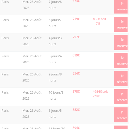
673€
Paris
Mer. 26 Août
7 jours/6
Je
2026
nuits
réserve
719€
865€
soit
Paris
Mer. 26 Août
8 jours/7
Je
-17%
2026
nuits
réserve
797€
Paris
Mer. 26 Août
4 jours/3
Je
2026
nuits
réserve
819€
Paris
Mer. 26 Août
5 jours/4
Je
2026
nuits
réserve
854€
Paris
Mer. 26 Août
9 jours/8
Je
2026
nuits
réserve
878€
1214€
soit
Paris
Mer. 26 Août
10 jours/9
Je
-28%
2026
nuits
réserve
882€
Paris
Mer. 26 Août
6 jours/5
Je
2026
nuits
réserve
894€
Paris
Mer. 26 Août
11 jours/10