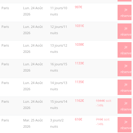
997€
Paris
Lun. 24 Août
11 jours/10
Je
2026
nuits
réserve
1031€
Paris
Lun. 24 Août
12 jours/11
Je
2026
nuits
réserve
1038€
Paris
Lun. 24 Août
13 jours/12
Je
2026
nuits
réserve
1133€
Paris
Lun. 24 Août
16 jours/15
Je
2026
nuits
réserve
1135€
Paris
Lun. 24 Août
14 jours/13
Je
2026
nuits
réserve
1162€
1344€
soit
Paris
Lun. 24 Août
15 jours/14
Je
-14%
2026
nuits
réserve
616€
715€
soit
Paris
Mar. 25 Août
3 jours/2
Je
-14%
2026
nuits
réserve