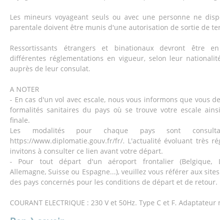
Les mineurs voyageant seuls ou avec une personne ne dispo
parentale doivent être munis d'une autorisation de sortie de ter
Ressortissants étrangers et binationaux devront être e
différentes réglementations en vigueur, selon leur nationalit
auprès de leur consulat.
A NOTER
- En cas d'un vol avec escale, nous vous informons que vous d
formalités sanitaires du pays où se trouve votre escale ains
finale.
Les modalités pour chaque pays sont consult
https://www.diplomatie.gouv.fr/fr/. L'actualité évoluant très 
invitons à consulter ce lien avant votre départ.
- Pour tout départ d'un aéroport frontalier (Belgique, 
Allemagne, Suisse ou Espagne...), veuillez vous référer aux sites
des pays concernés pour les conditions de départ et de retour.
COURANT ELECTRIQUE : 230 V et 50Hz. Type C et F. Adaptateur 