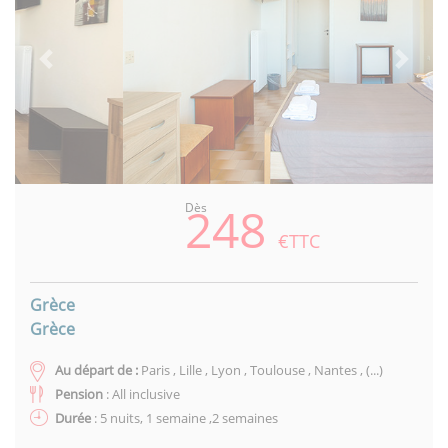
Previous
Next
248
Dès
€TTC
Grèce
Grèce
Au départ de :
Paris , Lille , Lyon , Toulouse , Nantes , (...)
Pension
: All inclusive
Durée
: 5 nuits, 1 semaine ,2 semaines