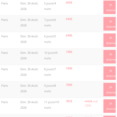
605€
Paris
Dim. 30 Août
5 jours/4
Je
2026
nuits
réserve
645€
Paris
Dim. 30 Août
7 jours/6
Je
2026
nuits
réserve
649€
Paris
Dim. 30 Août
6 jours/5
Je
2026
nuits
réserve
738€
Paris
Dim. 30 Août
10 jours/9
Je
2026
nuits
réserve
740€
Paris
Dim. 30 Août
8 jours/7
Je
2026
nuits
réserve
768€
Paris
Dim. 30 Août
9 jours/8
Je
2026
nuits
réserve
781€
1032€
soit
Paris
Dim. 30 Août
11 jours/10
Je
-25%
2026
nuits
réserve