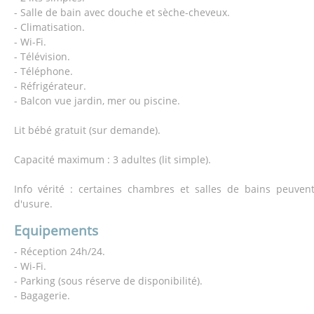
- Salle de bain avec douche et sèche-cheveux.
- Climatisation.
- Wi-Fi.
- Télévision.
- Téléphone.
- Réfrigérateur.
- Balcon vue jardin, mer ou piscine.
Lit bébé gratuit (sur demande).
Capacité maximum : 3 adultes (lit simple).
Info vérité : certaines chambres et salles de bains peuven
d'usure.
Equipements
- Réception 24h/24.
- Wi-Fi.
- Parking (sous réserve de disponibilité).
- Bagagerie.