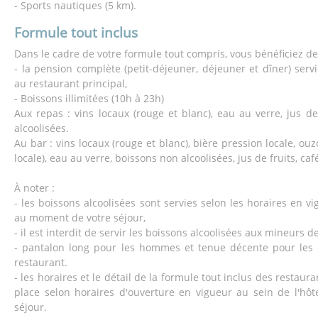
- Sports nautiques (5 km).
Formule tout inclus
Dans le cadre de votre formule tout compris, vous bénéficiez de
- la pension complète (petit-déjeuner, déjeuner et dîner) serv
au restaurant principal,
- Boissons illimitées (10h à 23h)
Aux repas : vins locaux (rouge et blanc), eau au verre, jus de
alcoolisées.
Au bar : vins locaux (rouge et blanc), bière pression locale, ou
locale), eau au verre, boissons non alcoolisées, jus de fruits, café
À noter :
- les boissons alcoolisées sont servies selon les horaires en vi
au moment de votre séjour,
- il est interdit de servir les boissons alcoolisées aux mineurs 
- pantalon long pour les hommes et tenue décente pour les
restaurant.
- les horaires et le détail de la formule tout inclus des restaur
place selon horaires d'ouverture en vigueur au sein de l'hô
séjour.