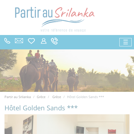
☰
Partir au Srilanka
Grèce
Grèce
Hôtel Golden Sands ***
Hôtel Golden Sands ***