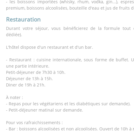
- les boissons importées (whisky, rhum, vodka, gin...), espres
premium, boissons alcoolisées, bouteille d'eau et jus de fruits
Restauration
Durant votre séjour, vous bénéficierez de la formule tout 
dédiée).
L'hôtel dispose d'un restaurant et d'un bar.
- Restaurant : cuisine internationale, sous forme de buffet. U
une partie intérieure.
Petit-déjeuner de 7h30 à 10h.
Déjeuner de 13h à 15h.
Diner de 19h à 21h.
À noter :
- Repas pour les végétariens et les diabétiques sur demande).
- Petit-déjeuner matinal sur demande.
Pour vos rafraichissements :
- Bar : boissons alcoolisées et non alcoolisées. Ouvert de 10h à 