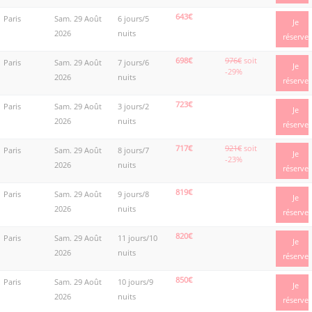
643€
Paris
Sam. 29 Août
6 jours/5
Je
2026
nuits
réserve
698€
976€
soit
Paris
Sam. 29 Août
7 jours/6
Je
-29%
2026
nuits
réserve
723€
Paris
Sam. 29 Août
3 jours/2
Je
2026
nuits
réserve
717€
921€
soit
Paris
Sam. 29 Août
8 jours/7
Je
-23%
2026
nuits
réserve
819€
Paris
Sam. 29 Août
9 jours/8
Je
2026
nuits
réserve
820€
Paris
Sam. 29 Août
11 jours/10
Je
2026
nuits
réserve
850€
Paris
Sam. 29 Août
10 jours/9
Je
2026
nuits
réserve