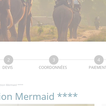
DEVIS
COORDONNÉES
PAIEMEN
ction Mermaid ****
tion Mermaid ****