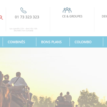
CE & GROUPES
DEM
01 73 323 323
lun-sam:8h-22h - dim:10h-19h
(Numéro non surtaxé)
COMBINÉS
BONS PLANS
COLOMBO