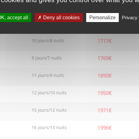
9 jours/6 nuits
1620€
K, accept all
Deny all cookies
Personalize
Privacy 
7 jours/5 nuits
1674€
10 jours/8 nuits
1717€
9 jours/7 nuits
1769€
11 jours/9 nuits
1890€
12 jours/10 nuits
1950€
15 jours/12 nuits
1971€
16 jours/13 nuits
1996€