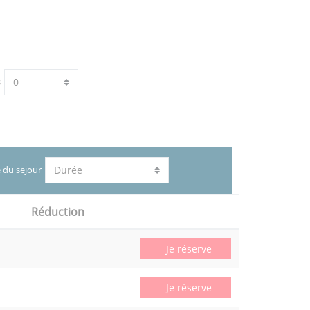
s
 du sejour
Réduction
Je réserve
Je réserve