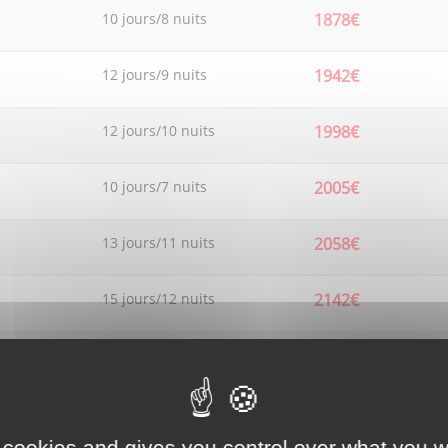
10 jours/8 nuits
1878€
12 jours/9 nuits
1942€
12 jours/10 nuits
1998€
10 jours/7 nuits
2005€
13 jours/11 nuits
2058€
15 jours/12 nuits
2142€
16 jours/13 nuits
2192€
17 jours/14 nuits
2316€
 cookies and gives you control over what you w