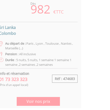
982
Dès
€TTC
Sri Lanka
Colombo
Au départ de :
Paris , Lyon , Toulouse , Nantes ,
Marseille (...)
Pension
: All inclusive
Durée
: 5 nuits, 5 nuits, 1 semaine 1 semaine 1
semaine ,2 semaines ,2 semaines
Info et réservation
01 73 323 323
Réf : 474683
(Prix d'un appel local)
Voir nos prix